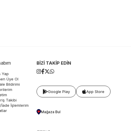
sabım
BİZİ TAKİP EDİN
ş Yap
en Üye Ol
le Bildirimi
rilerim
Google Play
App Store
etim
riş Takibi
l/İade İşlemlerim
atlar
Mağaza Bul