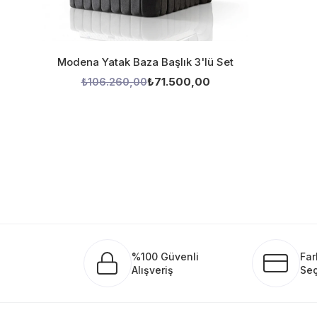
Modena Yatak Baza Başlık 3'lü Set
₺106.260,00
₺71.500,00
%100 Güvenli
Far
Alışveriş
Seç