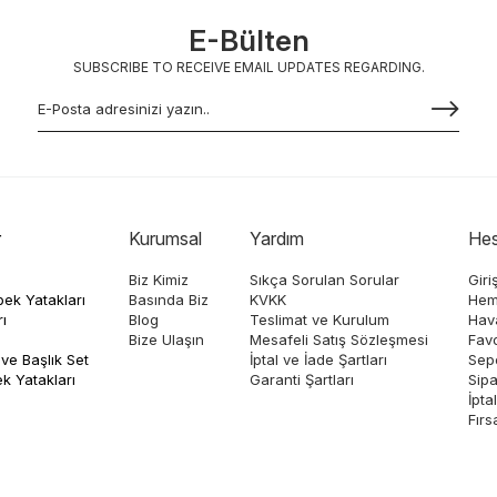
E-Bülten
SUBSCRIBE TO RECEIVE EMAIL UPDATES REGARDING.
r
Kurumsal
Yardım
He
Biz Kimiz
Sıkça Sorulan Sorular
Giri
ek Yatakları
Basında Biz
KVKK
Hem
ı
Blog
Teslimat ve Kurulum
Hava
Bize Ulaşın
Mesafeli Satış Sözleşmesi
Favo
ve Başlık Set
İptal ve İade Şartları
Sep
k Yatakları
Garanti Şartları
Sipa
İpta
Fırs