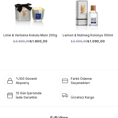
Lime & Verbena Kokulu Mum 200g
Lemon & Nutmeg Kolonya 100ml
₺3.600,00
₺1.600,00
₺2.500,00
₺1.090,00
%100 Güvenli
Farklı Ödeme
Alışveriş
Seçenekleri
15 Gün İçersinde
İade Garantisi
Ücretsiz Kargo
E-Bülten