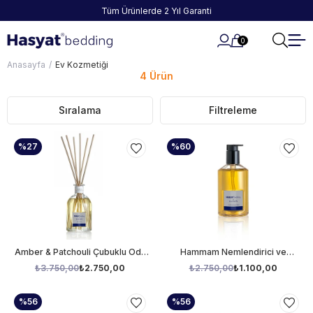
Tüm Ürünlerde 2 Yıl Garanti
0
Anasayfa
Ev Kozmetiği
4 Ürün
Sıralama
Filtreleme
%27
%60
Amber & Patchouli Çubuklu Oda
Hammam Nemlendirici ve
Kokusu 250ml
Yumuşatıcı Sıvı El Sabunu 500 ml
₺3.750,00
₺2.750,00
₺2.750,00
₺1.100,00
%56
%56