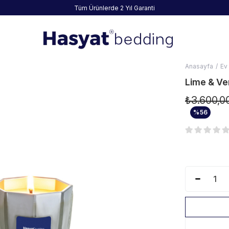
Tüm Ürünlerde 2 Yıl Garanti
Anasayfa
Ev
Lime & V
₺3.600,0
%
56
İndirim