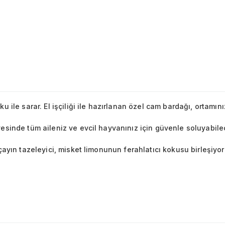
 ile sarar. El işçiliği ile hazırlanan özel cam bardağı, ortamın
sinde tüm aileniz ve evcil hayvanınız için güvenle soluyabilec
çayın tazeleyici, misket limonunun ferahlatıcı kokusu birleşiyor