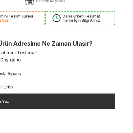
Teslimat Koşulları
mini Teslim Süresi
Daha Erken Teslimat
ı Gün
Tarihi İçin Bilgi Alınız
Ürün Adresime Ne Zaman Ulaşır?
Tahmini Teslimat:
10 iş günü
nla Sipariş
mli Ürün
m Yaz