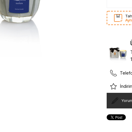
Tah
Ayn
Telefo
İndiri
Yoru