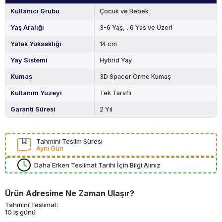
Kullanıcı Grubu
Çocuk ve Bebek
Yaş Aralığı
3-6 Yaş
6 Yaş ve Üzeri
Yatak Yüksekliği
14 cm
Yay Sistemi
Hybrid Yay
Kumaş
3D Spacer Örme Kumaş
Kullanım Yüzeyi
Tek Taraflı
Garanti Süresi
2 Yıl
Tahmini Teslim Süresi
Aynı Gün
Daha Erken Teslimat Tarihi İçin Bilgi Alınız
Ürün Adresime Ne Zaman Ulaşır?
Tahmini Teslimat:
10 iş günü